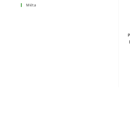
Méta
Connexion
Flux des publications
Flux des commentaires
P
Site de WordPress-FR