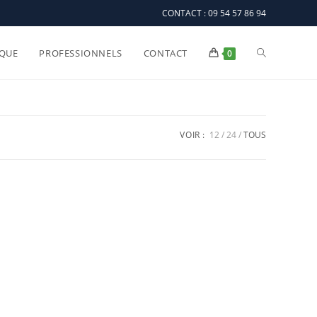
CONTACT : 09 54 57 86 94
QUE
PROFESSIONNELS
CONTACT
0
VOIR :
12
24
TOUS