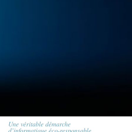
Une véritable démarche
d’informatique éco-responsable